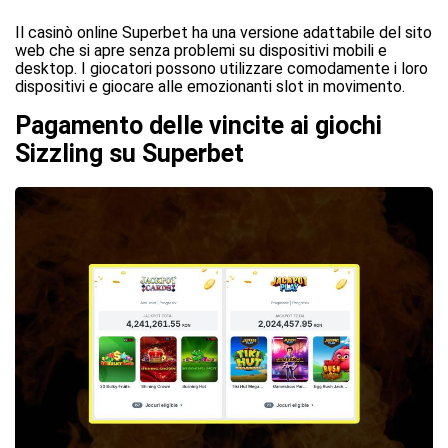
Il casinò online Superbet ha una versione adattabile del sito
web che si apre senza problemi su dispositivi mobili e
desktop. I giocatori possono utilizzare comodamente i loro
dispositivi e giocare alle emozionanti slot in movimento.
Pagamento delle vincite ai giochi
Sizzling su Superbet