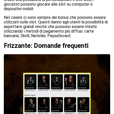
giocatori possono giocare alle slot su computer e
dispositivi mobili.
Nel casinò ci sono sempre dei bonus che possono essere
utilizzati sulle slot. Questi danno agli utenti la possibilità di
aspettarsi grandi vincite che possono essere ritirate
utilizzando i metodi di pagamento più diffusi: carte
bancarie, Skrill, Neteller, Paysafecard.
Frizzante: Domande frequenti