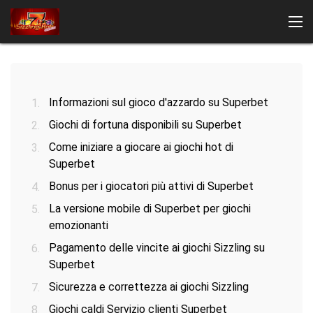
Informazioni sul gioco d'azzardo su Superbet
Giochi di fortuna disponibili su Superbet
Come iniziare a giocare ai giochi hot di
Superbet
Bonus per i giocatori più attivi di Superbet
La versione mobile di Superbet per giochi
Giochi
emozionanti
Pagamento delle vincite ai giochi Sizzling su
Fornitori
Superbet
Dove giocare
Sicurezza e correttezza ai giochi Sizzling
Giochi caldi Servizio clienti Superbet