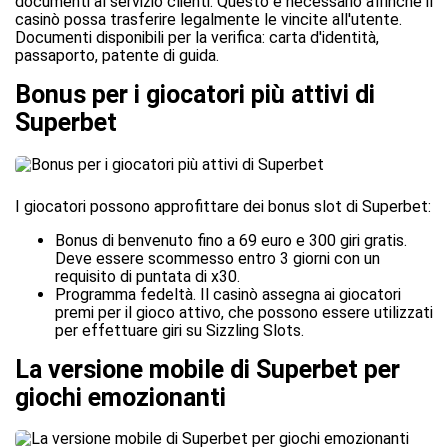
documenti al servizio clienti. Questo è necessario affinché il
casinò possa trasferire legalmente le vincite all'utente.
Documenti disponibili per la verifica: carta d'identità,
passaporto, patente di guida.
Bonus per i giocatori più attivi di
Superbet
I giocatori possono approfittare dei bonus slot di Superbet:
Bonus di benvenuto fino a 69 euro e 300 giri gratis.
Deve essere scommesso entro 3 giorni con un
requisito di puntata di x30.
Programma fedeltà. Il casinò assegna ai giocatori
premi per il gioco attivo, che possono essere utilizzati
per effettuare giri su Sizzling Slots.
La versione mobile di Superbet per
giochi emozionanti