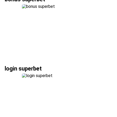
login superbet