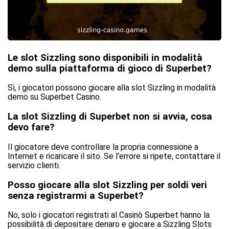
Le slot Sizzling sono disponibili in modalità
demo sulla piattaforma di gioco di Superbet?
Sì, i giocatori possono giocare alla slot Sizzling in modalità
demo su Superbet Casino.
La slot Sizzling di Superbet non si avvia, cosa
devo fare?
Il giocatore deve controllare la propria connessione a
Internet e ricaricare il sito. Se l'errore si ripete, contattare il
servizio clienti.
Posso giocare alla slot Sizzling per soldi veri
senza registrarmi a Superbet?
No, solo i giocatori registrati al Casinò Superbet hanno la
possibilità di depositare denaro e giocare a Sizzling Slots