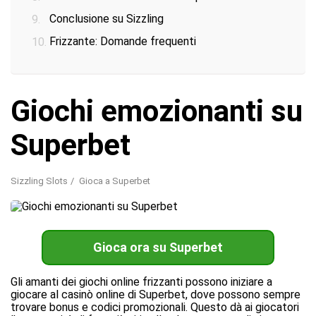
Conclusione su Sizzling
Frizzante: Domande frequenti
Giochi emozionanti su
Superbet
Sizzling Slots
Gioca a Superbet
Gioca ora su Superbet
Gli amanti dei giochi online frizzanti possono iniziare a
giocare al casinò online di Superbet, dove possono sempre
trovare bonus e codici promozionali. Questo dà ai giocatori