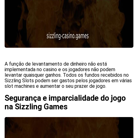
A função de levantamento de dinheiro não está
implementada no casino e os jogadores não podem
levantar quaisquer ganhos. Todos os fundos recebidos no
Sizzling Slots podem ser gastos pelos jogadores em várias
slot machines e aumentar o seu prazer de jogo.
Segurança e imparcialidade do jogo
na Sizzling Games