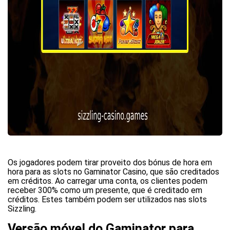
Os jogadores podem tirar proveito dos bónus de hora em
hora para as slots no Gaminator Casino, que são creditados
em créditos. Ao carregar uma conta, os clientes podem
receber 300% como um presente, que é creditado em
créditos. Estes também podem ser utilizados nas slots
Sizzling.
Versão móvel do Gaminator para