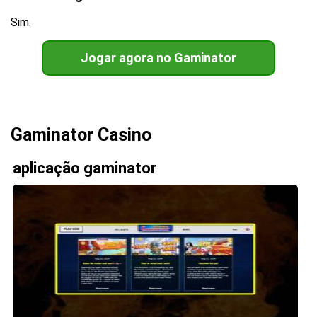
Sim.
Jogar agora no Gaminator
Gaminator Casino
aplicação gaminator