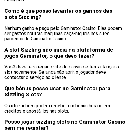
Como é que posso levantar os ganhos das
slots Sizzling?
Nenhum ganho é pago pelo Gaminator Casino. Eles podem
ser gastos noutras máquinas caça-níqueis nos sites
parceiros do Gaminator Casino.
A slot Sizzling não inicia na plataforma de
jogos Gaminator, o que devo fazer?
Você deve recarregar o site do cassino e tentar lançar o
slot novamente. Se ainda não abrir, o jogador deve
contactar o serviço ao cliente.
Que bónus posso usar no Gaminator para
Sizzling Slots?
Os utilizadores podem receber um bónus horário em
créditos e apostá-los nas slots.
Posso jogar sizzling slots no Gaminator Casino
sem me registar?