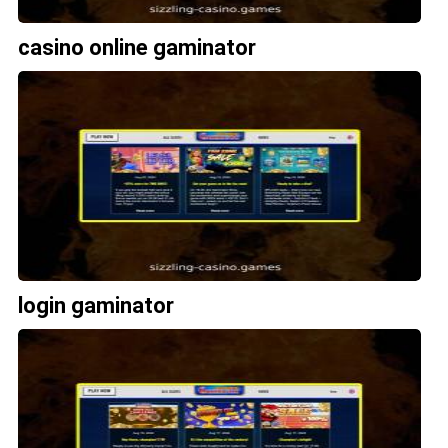
casino online gaminator
login gaminator