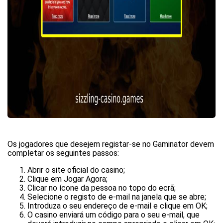
Os jogadores que desejem registar-se no Gaminator devem
completar os seguintes passos:
Abrir o site oficial do casino;
Clique em Jogar Agora;
Clicar no ícone da pessoa no topo do ecrã;
Selecione o registo de e-mail na janela que se abre;
Introduza o seu endereço de e-mail e clique em OK;
O casino enviará um código para o seu e-mail, que