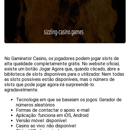
No Gaminator Casino, os jogadores podem jogar slots de
alta qualidade completamente grátis. No website oficial,
existe um botão Jogar Agora que, quando clicado, abre a
biblioteca de slots disponíveis para o utilizador. Nem todas
as slots possíveis estão disponíveis, mas o número de
slots que pode jogar agora irá surpreendê-lo
agradavelmente.
Tecnologia em que se baseiam os jogos: Gerador de
números aleatórios
Formas de contactar o apoio: e-mail
Aplicação: funciona em iOS, Android
Versão móvel: disponível
Casino ao vivo: não disponível