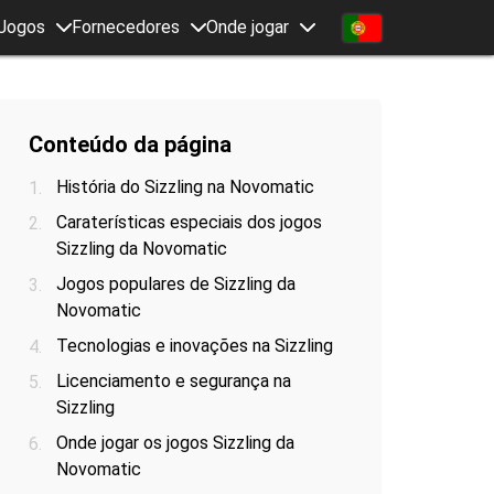
Jogos
Fornecedores
Onde jogar
Conteúdo da página
História do Sizzling na Novomatic
Caraterísticas especiais dos jogos
Sizzling da Novomatic
Jogos populares de Sizzling da
Novomatic
Tecnologias e inovações na Sizzling
Licenciamento e segurança na
Sizzling
Onde jogar os jogos Sizzling da
Novomatic