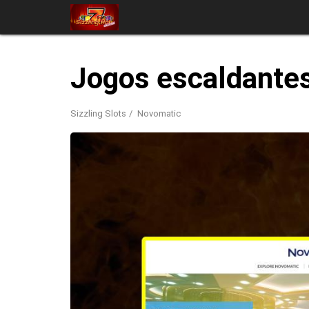
Jogos escaldante
Sizzling Slots
Novomatic