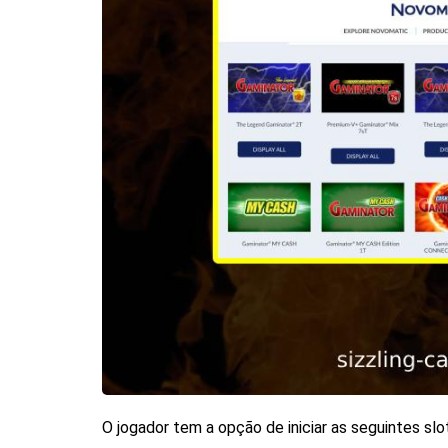
O jogador tem a opção de iniciar as seguintes sl