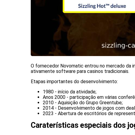
O fornecedor Novomatic entrou no mercado da i
ativamente software para casinos tradicionais.
Etapas importantes do desenvolvimento:
1980 - início da atividade;
Anos 2000 - participação em várias conferê
2010 - Aquisição do Grupo Greentube;
2014 - Desenvolvimento de jogos com deale
2023 - Abertura de escritórios de represen
Caraterísticas especiais dos j