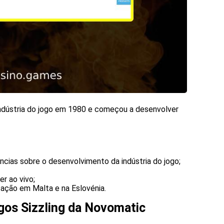
ndústria do jogo em 1980 e começou a desenvolver
ncias sobre o desenvolvimento da indústria do jogo;
r ao vivo;
tação em Malta e na Eslovénia.
ogos Sizzling da Novomatic