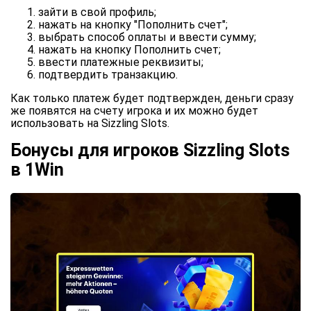
зайти в свой профиль;
нажать на кнопку "Пополнить счет";
выбрать способ оплаты и ввести сумму;
нажать на кнопку Пополнить счет;
ввести платежные реквизиты;
подтвердить транзакцию.
Как только платеж будет подтвержден, деньги сразу
же появятся на счету игрока и их можно будет
использовать на Sizzling Slots.
Бонусы для игроков Sizzling Slots
в 1Win