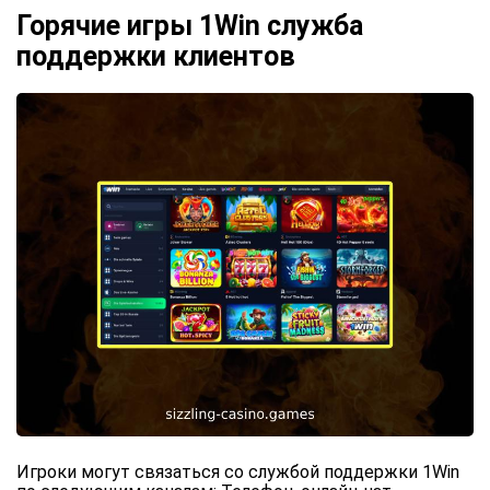
Горячие игры 1Win служба
поддержки клиентов
Игроки могут связаться со службой поддержки 1Win