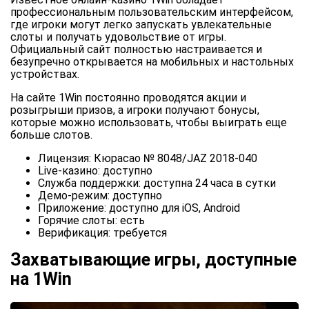
профессиональным пользовательским интерфейсом,
где игроки могут легко запускать увлекательные
слоты и получать удовольствие от игры.
Официальный сайт полностью настраивается и
безупречно открывается на мобильных и настольных
устройствах.
На сайте 1Win постоянно проводятся акции и
розыгрыши призов, а игроки получают бонусы,
которые можно использовать, чтобы выиграть еще
больше слотов.
Лицензия: Кюрасао № 8048/JAZ 2018-040
Live-казино: доступно
Служба поддержки: доступна 24 часа в сутки
Демо-режим: доступно
Приложение: доступно для iOS, Android
Горячие слоты: есть
Верификация: требуется
Захватывающие игры, доступные
на 1Win