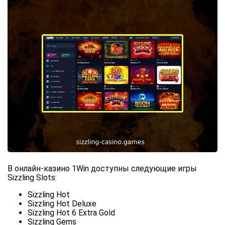
В онлайн-казино 1Win доступны следующие игры
Sizzling Slots:
Sizzling Hot
Sizzling Hot Deluxe
Sizzling Hot 6 Extra Gold
Sizzling Gems