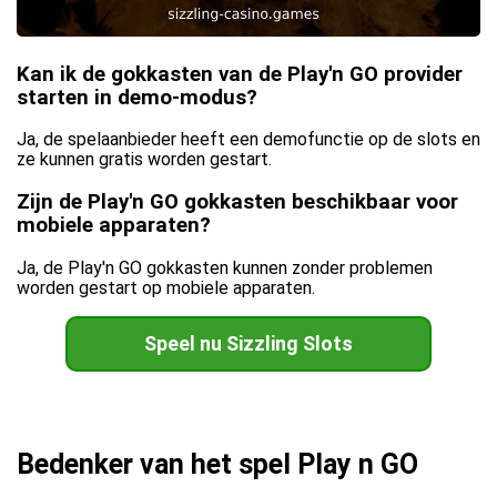
Kan ik de gokkasten van de Play'n GO provider
starten in demo-modus?
Ja, de spelaanbieder heeft een demofunctie op de slots en
ze kunnen gratis worden gestart.
Zijn de Play'n GO gokkasten beschikbaar voor
mobiele apparaten?
Ja, de Play'n GO gokkasten kunnen zonder problemen
worden gestart op mobiele apparaten.
Speel nu Sizzling Slots
Bedenker van het spel Play n GO