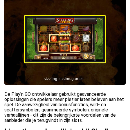
De Play'n GO ontwikkelaar gebruikt geavanceerde
oplossingen die spelers meer plezier laten beleven aan het
spel. De aanwezigheid van bonusfuncties, wild- en
scattersymbolen, geanimeerde symbolen, originele
verhaallijnen - dit zijn de belangrijkste voordelen van de
aanbieder die je terugvindt in zijn slots.