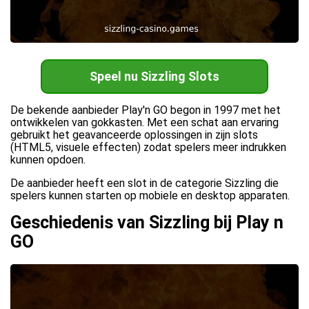
Speel nu Sizzling Slots
De bekende aanbieder Play'n GO begon in 1997 met het
ontwikkelen van gokkasten. Met een schat aan ervaring
gebruikt het geavanceerde oplossingen in zijn slots
(HTML5, visuele effecten) zodat spelers meer indrukken
kunnen opdoen.
De aanbieder heeft een slot in de categorie Sizzling die
spelers kunnen starten op mobiele en desktop apparaten.
Geschiedenis van Sizzling bij Play n
GO