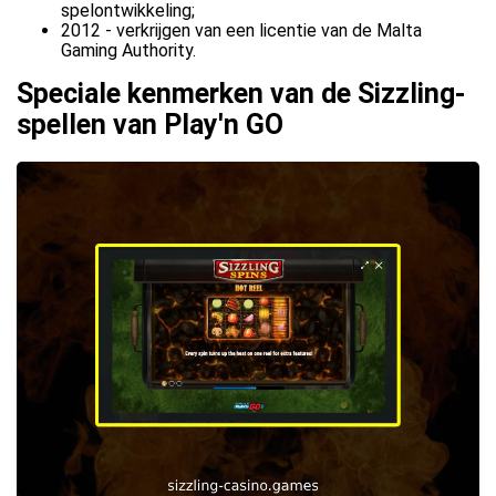
spelontwikkeling;
2012 - verkrijgen van een licentie van de Malta
Gaming Authority.
Speciale kenmerken van de Sizzling-
spellen van Play'n GO