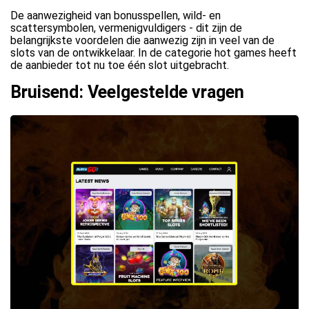
De aanwezigheid van bonusspellen, wild- en
scattersymbolen, vermenigvuldigers - dit zijn de
belangrijkste voordelen die aanwezig zijn in veel van de
slots van de ontwikkelaar. In de categorie hot games heeft
de aanbieder tot nu toe één slot uitgebracht.
Bruisend: Veelgestelde vragen