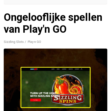
Ongelooflijke spellen
van Play'n GO
Sizzling Slots
Play n GO