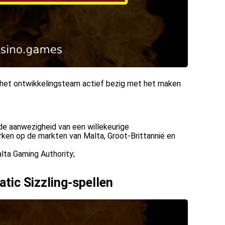
s het ontwikkelingsteam actief bezig met het maken
 de aanwezigheid van een willekeurige
ken op de markten van Malta, Groot-Brittannië en
alta Gaming Authority;
tic Sizzling-spellen