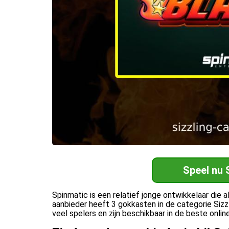
Speel nu 
Spinmatic is een relatief jonge ontwikkelaar die al
aanbieder heeft 3 gokkasten in de categorie Sizzling
veel spelers en zijn beschikbaar in de beste online