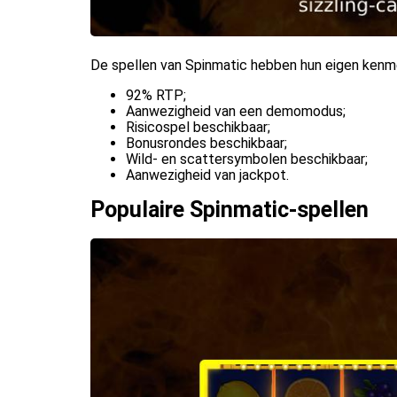
De spellen van Spinmatic hebben hun eigen kenm
92% RTP;
Aanwezigheid van een demomodus;
Risicospel beschikbaar;
Bonusrondes beschikbaar;
Wild- en scattersymbolen beschikbaar;
Aanwezigheid van jackpot.
Populaire Spinmatic-spellen