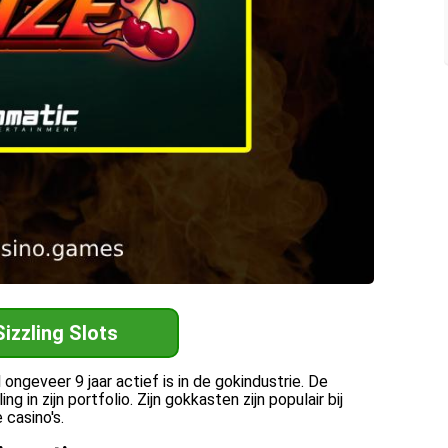
Sizzling Slots
 ongeveer 9 jaar actief is in de gokindustrie. De
 in zijn portfolio. Zijn gokkasten zijn populair bij
 casino's.