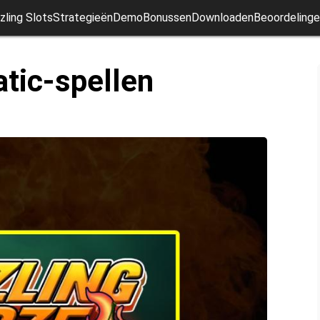
zling Slots
Strategieën
Demo
Bonussen
Downloaden
Beoordeling
tic-spellen