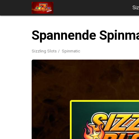
Siz
Spannende Spinma
Sizzling Slots
Spinmatic