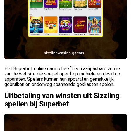
Het Superbet online casino heeft een aanpasbare versie
van de website die soepel opent op mobiele en desktop
apparaten. Spelers kunnen hun apparaten gemakkelijk
gebruiken en onderweg spannende gokkasten spelen.
Uitbetaling van winsten uit Sizzling-
spellen bij Superbet