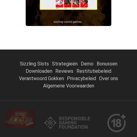
Sizzling Slots
Strategieën
Demo
Bonussen
Downloaden
Reviews
Restitutiebeleid
Verantwoord Gokken
Privacybeleid
Over ons
Algemene Voorwaarden