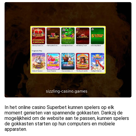
In het online casino Superbet kunnen spelers op elk
moment genieten van spannende gokkasten. Dankzij de
mogelijkheid om de website aan te passen, kunnen spelers
de gokkasten starten op hun computers en mobiele
apparaten.