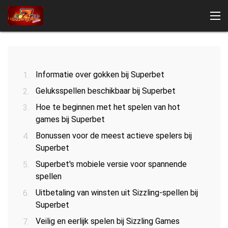
Informatie over gokken bij Superbet
Geluksspellen beschikbaar bij Superbet
Hoe te beginnen met het spelen van hot
games bij Superbet
Bonussen voor de meest actieve spelers bij
Superbet
Spellen
Superbet's mobiele versie voor spannende
spellen
Providers
Uitbetaling van winsten uit Sizzling-spellen bij
Waar spelen
Superbet
Veilig en eerlijk spelen bij Sizzling Games