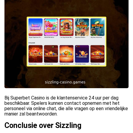
Bij Superbet Casino is de klantenservice 24 uur per dag
beschikbaar. Spelers kunnen contact opnemen met het
personeel via online chat, die alle vragen op een vriendelijke
manier zal beantwoorden.
Conclusie over Sizzling