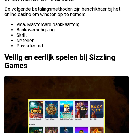
De volgende betalingsmethoden zijn beschikbaar bij het
online casino om winsten op te nemen:
Visa/Mastercard bankkaarten;
Bankoverschrijving;
Skrill;
Neteller;
Paysafecard.
Veilig en eerlijk spelen bij Sizzling
Games