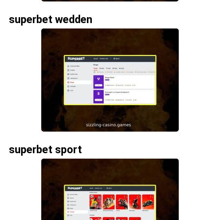
superbet wedden
superbet sport