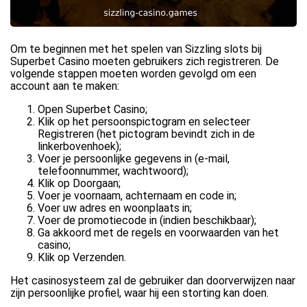
Om te beginnen met het spelen van Sizzling slots bij
Superbet Casino moeten gebruikers zich registreren. De
volgende stappen moeten worden gevolgd om een
account aan te maken:
Open Superbet Casino;
Klik op het persoonspictogram en selecteer
Registreren (het pictogram bevindt zich in de
linkerbovenhoek);
Voer je persoonlijke gegevens in (e-mail,
telefoonnummer, wachtwoord);
Klik op Doorgaan;
Voer je voornaam, achternaam en code in;
Voer uw adres en woonplaats in;
Voer de promotiecode in (indien beschikbaar);
Ga akkoord met de regels en voorwaarden van het
casino;
Klik op Verzenden.
Het casinosysteem zal de gebruiker dan doorverwijzen naar
zijn persoonlijke profiel, waar hij een storting kan doen.