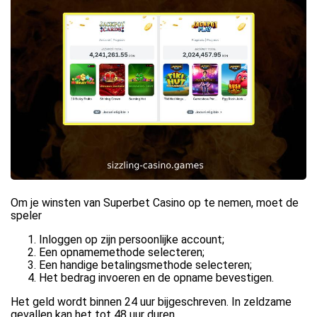
Om je winsten van Superbet Casino op te nemen, moet de
speler
Inloggen op zijn persoonlijke account;
Een opnamemethode selecteren;
Een handige betalingsmethode selecteren;
Het bedrag invoeren en de opname bevestigen.
Het geld wordt binnen 24 uur bijgeschreven. In zeldzame
gevallen kan het tot 48 uur duren.