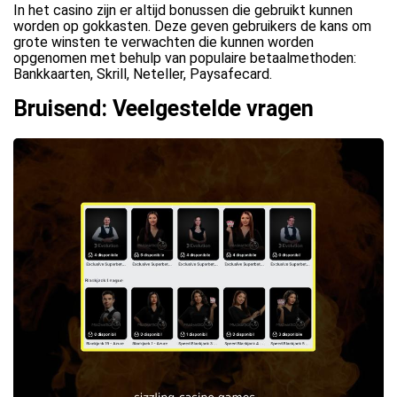
In het casino zijn er altijd bonussen die gebruikt kunnen
worden op gokkasten. Deze geven gebruikers de kans om
grote winsten te verwachten die kunnen worden
opgenomen met behulp van populaire betaalmethoden:
Bankkaarten, Skrill, Neteller, Paysafecard.
Bruisend: Veelgestelde vragen