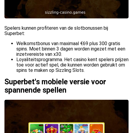
Spelers kunnen profiteren van de slotbonussen bij
Superbet:
Welkomstbonus van maximaal €69 plus 300 gratis
spins. Moet binnen 3 dagen worden ingezet met een
inzetvereiste van x30.
Loyaliteitsprogramma. Het casino kent spelers prijzen
toe voor actief spel, die kunnen worden gebruikt om
spins te maken op Sizzling Slots.
Superbet's mobiele versie voor
spannende spellen