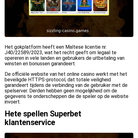
Het gokplatform heeft een Maltese licentie nr.
J40/22589/2023, wat het recht geeft om legaal te
opereren in vele landen en gebruikers de uitbetaling van
winsten en bonussen garandeert.
De officiële website van het online casino werkt met het
beveiligde HTTPS-protocol, dat totale veiligheid
garandeert tijdens de verbinding van de gebruiker met de
spelserver. Derden hebben geen mogelijkheid om de
gegevens te onderscheppen die de speler op de website
invoert.
Hete spellen Superbet
klantenservice