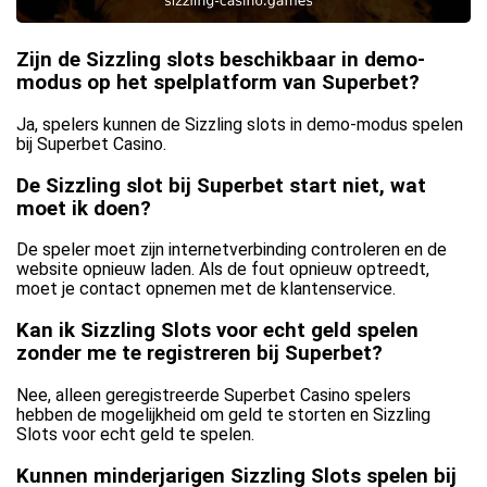
Zijn de Sizzling slots beschikbaar in demo-
modus op het spelplatform van Superbet?
Ja, spelers kunnen de Sizzling slots in demo-modus spelen
bij Superbet Casino.
De Sizzling slot bij Superbet start niet, wat
moet ik doen?
De speler moet zijn internetverbinding controleren en de
website opnieuw laden. Als de fout opnieuw optreedt,
moet je contact opnemen met de klantenservice.
Kan ik Sizzling Slots voor echt geld spelen
zonder me te registreren bij Superbet?
Nee, alleen geregistreerde Superbet Casino spelers
hebben de mogelijkheid om geld te storten en Sizzling
Slots voor echt geld te spelen.
Kunnen minderjarigen Sizzling Slots spelen bij